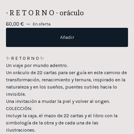
· R E T O R N O · oráculo
60,00
€
—
En oferta
Añadir
✨ R E T O R N O ✨
Un viaje por mundo adentro.
Un oráculo de 22 cartas para ser guía en este camino de
transformación, renacimiento y ternura, inspirado en la
naturaleza y en los sueños, puentes sutiles hacia lo
invisible.
Una invitación a mudar la piel y volver al origen.
COLECCIÓN:
Incluye la caja, el mazo de 22 cartas y el libro con la
simbología de la obra y de cada una de las
ilustraciones.