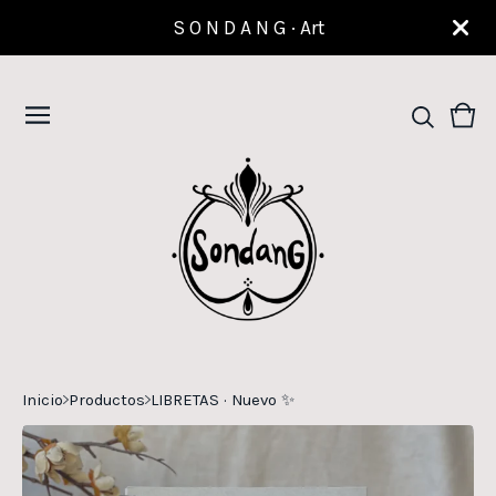
S O N D A N G · Art
Ver
0
carr
artí
Inicio
Productos
LIBRETAS · Nuevo ✨