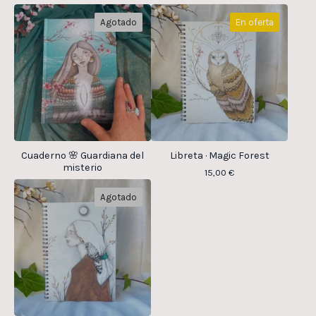
Agotado
En oferta
Cuaderno 🌸 Guardiana del
Libreta · Magic Forest
misterio
15,00
€
Agotado